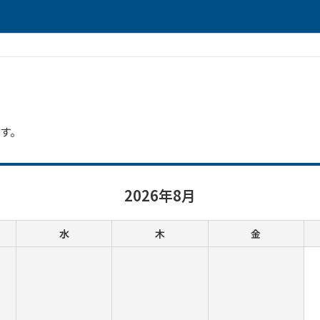
す。
2026
年
8
月
水
木
金