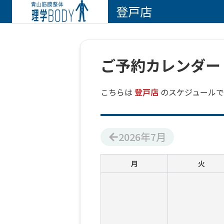
登戸店
ご予約カレンダー
こちらは
登戸店
のスケジュールで
2026
年
7
月
月
火