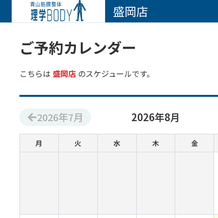
盛岡店
ご予約カレンダー
こちらは
盛岡店
のスケジュールです。
2026
年
7
月
2026
年
8
月
月
火
水
木
金