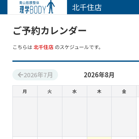
北千住店
ご予約カレンダー
こちらは
北千住店
のスケジュールです。
2026
年
7
月
2026
年
8
月
月
火
水
木
金