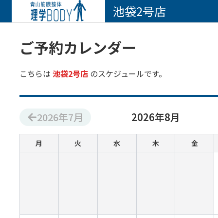
池袋2号店
ご予約カレンダー
こちらは
池袋2号店
のスケジュールです。
2026
年
7
月
2026
年
8
月
月
火
水
木
金