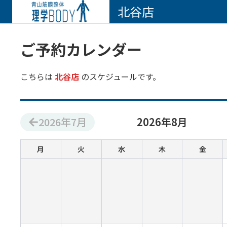
北谷店
ご予約カレンダー
こちらは
北谷店
のスケジュールです。
2026
年
7
月
2026
年
8
月
月
火
水
木
金